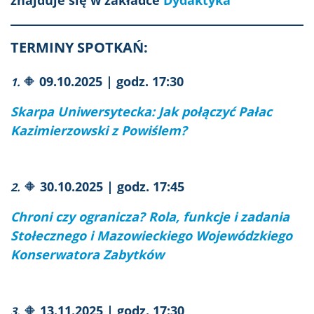
znajduje się w zakładce
Dydaktyka
TERMINY SPOTKAŃ:
🔶
09.10.2025 | godz. 17:30
1.
Skarpa Uniwersytecka: Jak połączyć Pałac
Kazimierzowski z Powiślem?
🔶
30.10.2025 | godz. 17:45
2.
C
hroni czy ogranicza? Rola, funkcje i zadania
Stołecznego i Mazowieckiego Wojewódzkiego
Konserwatora Zabytków
🔶
13.11.2025 | godz. 17:30
3.