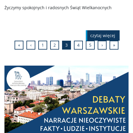
Życzymy spokojnych i radosnych Świąt Wielkanocnych
czytaj więcej
«
‹
1
2
3
4
5
›
»