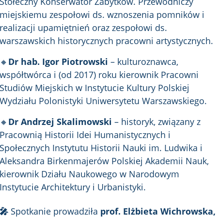
Stołeczny Konserwator Zabytków. Przewodniczy
miejskiemu zespołowi ds. wznoszenia pomników i
realizacji upamiętnień oraz zespołowi ds.
warszawskich historycznych pracowni artystycznych.
🔸
Dr hab.
Igor Piotrowski
–
kulturoznawca,
współtwórca i (od 2017) roku kierownik Pracowni
Studiów Miejskich w Instytucie Kultury Polskiej
Wydziału Polonistyki Uniwersytetu Warszawskiego.
🔸
Dr
Andrzej Skalimowski
–
historyk, związany z
Pracownią Historii Idei Humanistycznych i
Społecznych Instytutu Historii Nauki im. Ludwika i
Aleksandra Birkenmajerów Polskiej Akademii Nauk,
kierownik Działu Naukowego w Narodowym
Instytucie Architektury i Urbanistyki.
🎤
Spotkanie prowadziła
prof.
Elżbieta Wichrowska,