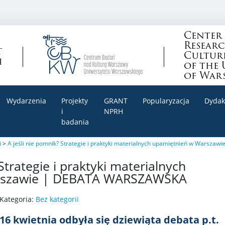
Center
Resear
Cultur
of the 
of War
Wydarzenia
Projekty
GRANT
Popularyzacja
Dydak
i
NPRH
badania
i
>
A jeśli nie pomnik? Strategie i praktyki materialnych upamiętnień w Wars
Strategie i praktyki materialnych
rszawie | DEBATA WARSZAWSKA
Kategoria:
Bez kategorii
16 kwietnia odbyła się dziewiąta debata
p.t.