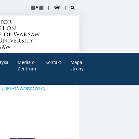
A
 for
ch on
e of Warsaw
University
saw
tyka
Media o
Kontakt
Mapa
Centrum
strony
zawie | DEBATA WARSZAWSKA